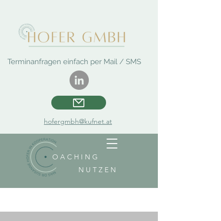
Terminanfragen einfach per Mail / SMS
hofergmbh@kufnet.at
O A C H I N G
N U T Z E N