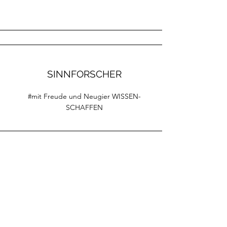
SINNFORSCHER
#mit Freude und Neugier WISSEN-
SCHAFFEN
WERTEENTWICKLER
# gemeinsame WERTE für eine bessere
Zukunft