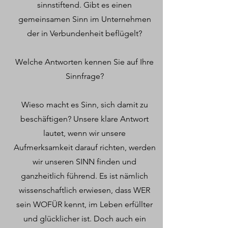
sinnstiftend. Gibt es einen
gemeinsamen Sinn im Unternehmen
der in Verbundenheit beflügelt?
Welche Antworten kennen Sie auf Ihre
Sinnfrage?
Wieso macht es Sinn, sich damit zu
beschäftigen? Unsere klare Antwort
lautet, wenn wir unsere
Aufmerksamkeit darauf richten, werden
wir unseren SINN finden und
ganzheitlich führend. Es ist nämlich
wissenschaftlich erwiesen, dass WER
sein WOFÜR kennt, im Leben erfüllter
und glücklicher ist. Doch auch ein