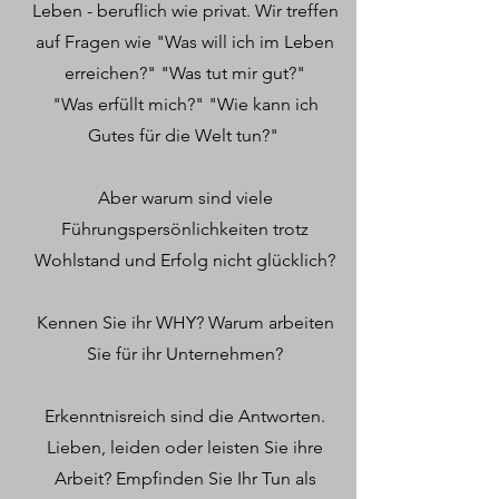
Leben - beruflich wie privat. Wir treffen
auf Fragen wie "Was will ich im Leben
erreichen?" "Was tut mir gut?"
"Was erfüllt mich?" "Wie kann ich
Gutes für die Welt tun?"
Aber warum sind viele
Führungspersönlichkeiten trotz
Wohlstand und Erfolg nicht glücklich?
Kennen Sie ihr WHY? Warum arbeiten
Sie für ihr Unternehmen?
Erkenntnisreich sind die Antworten.
Lieben, leiden oder leisten Sie ihre
Arbeit? Empfinden Sie Ihr Tun als