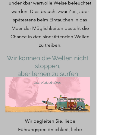
undenkbar wertvolle Weise beleuchtet
werden. Dies braucht zwar Zeit, aber
spätestens beim Eintauchen in das
Meer der Möglichkeiten besteht die
Chance in den sinnstiftenden Wellen
zu treiben.
Wir können die Wellen nicht
stoppen,
aber lernen zu surfen
Jon Kabat-Zinn
Wir begleiten Sie, liebe
Führungspersönlichkeit, liebe