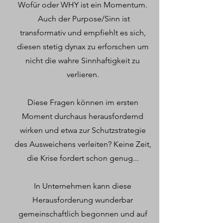
Wofür oder WHY ist ein Momentum.
Auch der Purpose/Sinn ist
transformativ und empfiehlt es sich,
diesen stetig dynax zu erforschen um
nicht die wahre Sinnhaftigkeit zu
verlieren.
Diese Fragen können im ersten
Moment durchaus herausfordernd
wirken und etwa zur Schutzstrategie
des Ausweichens verleiten? Keine Zeit,
die Krise fordert schon genug...
In Unternehmen kann diese
Herausforderung wunderbar
gemeinschaftlich begonnen und auf