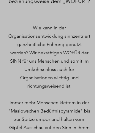
beziehungsweise dem „WOFÜR“?
Wie kann in der
Organisationsentwicklung sinnzentriert
ganzheitliche Führung genützt
werden? Wir bekräftigen WOFÜR der
SINN für uns Menschen und somit im
Umkehrschluss auch für
Organisationen wichtig und
richtungsweisend ist.
Immer mehr Menschen klettern in der
"Maslowschen Bedürfnispyramide" bis
zur Spitze empor und halten vom
Gipfel Ausschau auf den Sinn in ihrem