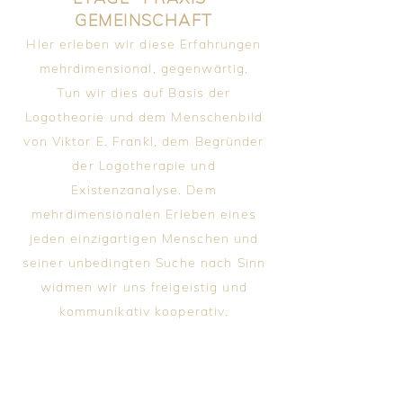
GEMEINSCHAFT
HIer erleben wir diese Erfahrungen
mehrdimensional, gegenwärtig.
Tun wir dies auf Basis der
Logotheorie und dem Menschenbild
von Viktor E. Frankl, dem Begründer
der Logotherapie und
Existenzanalyse. Dem
mehrdimensionalen Erleben eines
jeden einzigartigen Menschen und
seiner unbedingten Suche nach Sinn
widmen wir uns freigeistig und
kommunikativ kooperativ.
Wir von der HOFER GMBH glauben
daran, dass PERSÖNLICHKEITEN