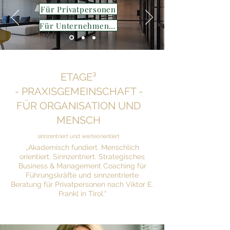
Für Privatpersonen
Für Unternehmen - Leadership
ETAGE³
- PRAXISGEMEINSCHAFT -
FÜR ORGANISATION UND
MENSCH
sinnzentriert und werteorientiert
„Akademisch fundiert. Menschlich
orientiert. Sinnzentriert. Strategisches
Business & Management Coaching für
Führungskräfte und sinnzentrierte
Beratung für Privatpersonen nach Viktor E.
Frankl in Tirol.“