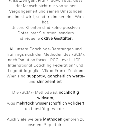
Ansätzen geht Frankl davon aus, dass
der Mensch nicht nur von seiner
Vergangenheit und seinen Umständen
bestimmt wird, sondern immer eine Wahl
hat.
Unsere Klienten sind keine passiven
Opfer ihrer Situation, sondern
individuelle
aktive Gestalter.
All unsere Coachings-Beratungen und
Trainings nach den Methoden des «SCM»,
nach "solution focus - PCC Level - ICF -
International Coaching Federation" und
Logopädagogik - Viktor Frankl Zentrum
Wien sind
supportiv
,
ganzheitlich werte-
und
sinnorientiert
.
Die «SCM»- Methode ist
nachhaltig
wirksam
,
was
mehrfach wissenschaftlich validiert
und bestätigt wurde.
Auch viele weitere
Methoden
gehören zu
unserem Repertoire.