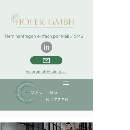
Terminanfragen einfach per Mail / SMS
hofergmbh@kufnet.at
O A C H I N G
N U T Z E N